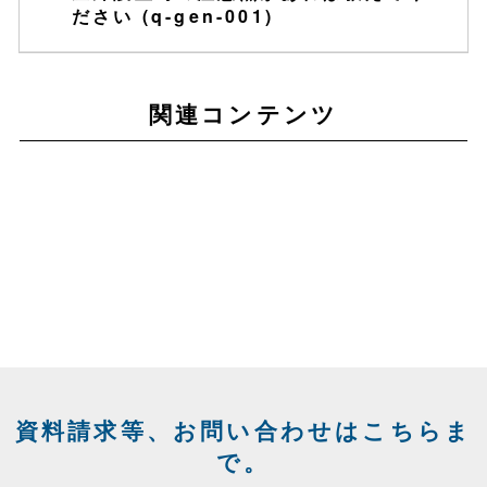
※特に不特定多数が出入りする場所で
＞「チャンネル」に移動します。
ださい (q-gen-001)
は、セキュリティリスクが高まるた
2.HDDのヘルスステータスを確認のう
め推奨しません。
q-trb-003へ
え、購入元へお問い合わせください。
3.ステータスは、「正常」、「異常（エ
関連コンテンツ
ラー）」のパターンがあります。
レコーダーから出力解像度の設定(pdf)
Dahua日本語手順書
ログイン画面が灰色の場合、Web3.0の
手順書をご確認下さい
カタログDL
1．「メインメニュー」＞「システム」
Web3.0 フリッカー対策手順書
＞「一般設定」＞「基本設定」に移動し
個別仕様書DL
ます。
2．「自動ログアウト」の時間を「0（無
代理店ビジネス
効）」に変更してください。
3．「適用」をしてください。
PC(web)から出力解像度の設定(pdf)
資料請求等、お問い合わせはこちらま
で。