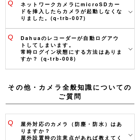
ネットワークカメラにmicroSDカー
ていることを確認し、「保存」→「適
ドを挿入したらカメラが起動しなくな
用」をしてください。
りました。(q-trb-007)
ログイン画面が青色の場合
PCからのアクセス手順 (pdf)
Dahuaのレコーダーが自動ログアウ
Web5.0版 SDカード録画記録設定
トしてしまいます。
常時ログイン状態にする方法はありま
(pdf)
すか？ (q-trb-008)
SmartPSS Lite 操作手順書ver1.0
(pdf)
【要注意事項】
その他・カメラ全般知識についての
※レコーダーを常時ログイン状態にす
ご質問
るとセキュリティリスクに晒されま
す。
※本機能を有効にした場合の損害につ
屋外対応のカメラ（防塵・防水）はあ
きましては、自己責任でお願いいた
りますか？
します。
1.「メインメニュー」＞「ストレージ」
屋外設置時の注意点があれば教えてく