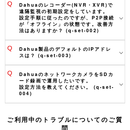
Dahuaのレコーダー(NVR・XVR)で
遠隔監視の初期設定をしています。
設定手順に従ったのですが、P2P接続
が「オフライン」の状態です。改善方
法はありますか？ (q-set-002)
Dahua製品のデフォルトのIPアドレ
スは？ (q-set-003)
お問い合わせ
DahuaのネットワークカメラをSDカ
ード録画で運用したいです。
設定方法を教えてください。 (q-set-
スマホアプリ「DMSS」
004)
・iOS/Android対応
・QRコードで簡単設定
IPアドレス
192.168.1.
108
・プッシュ通知対応
ご利用中のトラブルについてのご質
DahuaレコーダーのP2P設定(pdf)
サブネットマスク
255.255.255.0
・外出先からすぐに映像確認
問