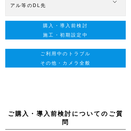
アル等のDL先
コンテンツ
参照先
購入・導入前検討
施工・初期設定中
Dahua製品カタロ
ダウンロードペー
グ
ジ
ご利用中のトラブル
個別仕様書
イプロス
その他・カメラ全般
日本語ドキュメン
ダウンロードペー
ト(当社翻訳)
ジ
代理店制度のご案
リンク
内
ご購入・導入前検討についてのご質
問