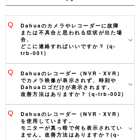
PCアプリ「SmartPSS Lite」
デフォルトゲート
192.168.1.1
ウェイ
・最大64分割表示
Dahuaのカメラやレコーダーに故障
・録画データの検索/保存
または不具合と思われる症状が出た場
・監視画面の自由なレイアウト設定
合、
どこに連絡すればいいですか？ (q-
trb-001)
設定方法・DL方法へ
ダウンロードQR
PCからカメラへのアクセス手順 (pdf)
Dahuaのレコーダー（NVR・XVR）
でカメラ映像が表示されず、時刻や
Dahuaロゴだけが表示されます。
改善方法はありますか？ (q-trb-002)
IPアドレス
192.168.1.
110
Dahuaのレコーダー（NVR・XVR）
サブネットマスク
255.255.255.0
を使用しています。
■App Store
モニターが真っ暗で何も表示されてい
デフォルトゲート
192.168.1.1
https://apps.apple.com/jp/app/dms
ません。改善方法はありますか？(q-