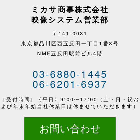
ミカサ商事株式会社
1.「メインメニュー」＞「ストレージ」
ログイン画面が青色の場合、Web5.0の
映像システム営業部
＞「スケジュール」＞「録画」に移動し
手順書をご確認下さい
ます。
〒141-0031
Web5.0版 フリッカー対策手順書
2.希望の時間帯と曜日に適切な録画モー
東京都品川区西五反田一丁目1番8号
ドが設定されているか確認します。
3.常時録画をしたい場合は、「一般」
NMF五反田駅前ビル4階
（緑色のチェックボックス）にチェック
03-6880-1445
を入れ、全ての曜日、時間帯をマーキン
グしてください。
06-6201-6937
PCからのアクセス手順 (pdf)
［受付時間］〈平日〉9:00〜17:00（土・日・祝お
よび年末年始当社休業日は休ませていただきます）
お問い合わせ