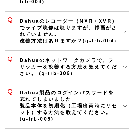
trb-003)
ウェイ
s/id1493268178
■Google Playストア
Dahuaのレコーダー（NVR・XVR）
Dahua Japan コールセンター
https://play.google.com/store/apps
でライブ映像は映りますが、録画がさ
/details?
れていません。
TEL：0120-693-233
id=com.mm.android.DMSS&hl=ja
改善方法はありますか？(q-trb-004)
受付時間：9：00～18：00（土日祝
日・その他指定日を除く）
Dahuaのネットワークカメラで、フ
対応範囲：基本操作とトラブルシューテ
リッカーを改善する方法を教えてくだ
ィング
さい。 (q-trb-005)
DMSS簡易手順書ver3.0 (pdf)
ログイン画面が灰色の場合
Web3.0版 SDカード記録設定 (pdf)
Dahua製品のログインパスワードを
忘れてしまいました。
製品本体を初期化（工場出荷時にリセ
ット）する方法を教えてください。
1.「メインメニュー」＞「システム」＞
(q-trb-006)
「時間」＞「日付時刻」に移動します。
2.「システム時刻」が現在の時刻になっ