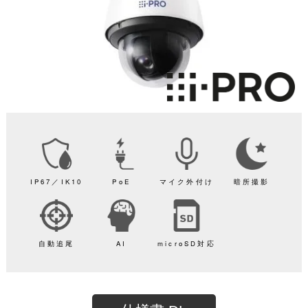
IP67／IK10
PoE
マイク外付け
暗所撮影
自動追尾
AI
microSD対応