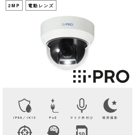
2MP
電動レンズ
IP66／IK10
PoE
マイク外付け
暗所撮影